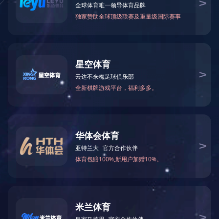
企业
企业
企业
职工
体系
分
染
织
整
企业
网站建议
版权声明
交通指南
网站地图
公
Copyright @ 2010 lianfa.cn 
新利·体育(中国)官方
为获最佳浏览效果,请使