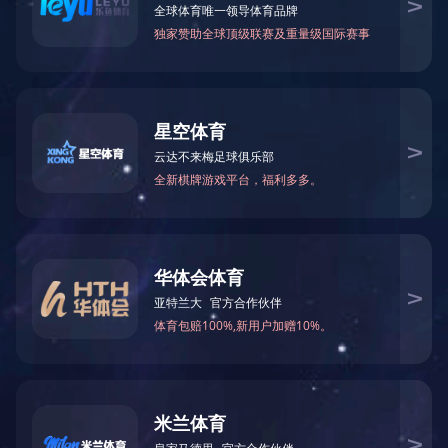
研发中心
拥有一条龙的先进
仁正化验室
15万只，生产周期仅4
市场及产品开发部
手织样中心
染色实验室
纺织品测试中心
网站建议
版权声明
交通指南
Copyright @ 20
新利·体
为获最佳